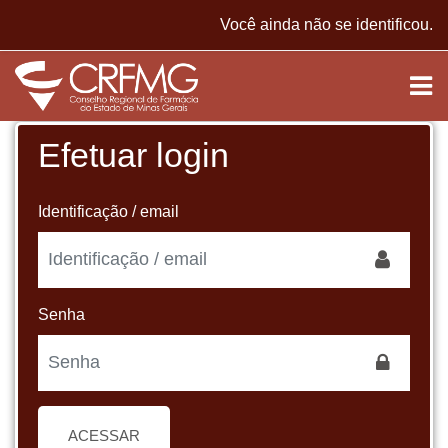
Ir para o conteúdo principal
Você ainda não se identificou.
Efetuar login
Identificação / email
Senha
ACESSAR